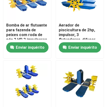
Sobre nós
Bomba de ar flutuante
Aerador de
Excursão da fábrica
para fazenda de
piscicultura de 2hp,
peixes com roda de
impulsor, 3
pás 2 HP 2 impulsores
flutuadores, difusor
Controle da qualidade
Aeração de lagoa de
de ar para
Enviar inquérito
Enviar inquérito
fazenda
piscicultura,
aquicultura
Contacte-nos
Peça umas citações
Gaseificador da roda de pá da lagoa
Gaseificador da roda de pá da cultura aquática