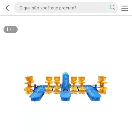
1
/
1