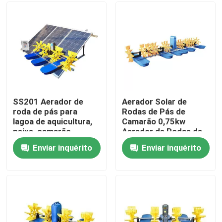
Sobre nós
Excursão da fábrica
Controle da qualidade
SS201 Aerador de
Aerador Solar de
roda de pás para
Rodas de Pás de
lagoa de aquicultura,
Camarão 0,75kw
Contacte-nos
peixe, camarão,
Aerador de Rodas de
piscicultura,
Pás Agricultura
Enviar inquérito
Enviar inquérito
equipamento de
Peça umas citações
aeração
Gaseificador da roda de pá da lagoa
Gaseificador da roda de pá da cultura aquática