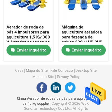
Gaseificador solar da roda de pá
Aerador de roda de
Máquina de
Gaseificador da lagoa da roda de água
pás 4 impulsores para
aquicultura aeradora
aquicultura 1,5 Kw 380
para fazenda de
V Aerador de rodas de
peixes 230v 1HP 2HP
Gaseificador da piscicultura
pás solar
3HP Aerador de roda
Enviar inquérito
Enviar inquérito
de pás de braço longo
Gaseificador de superfície de flutuação
Casa
Mapa do Site
Fale Conosco
Desktop Site
Gaseificador do impulsor
Mapa do Site
Privacy Policy
Bomba de água da lagoa de peixes
China Aerador de rodas de pás para aquicultura
de 45 kg supplier.
Copyright © 2026 WuXi
Aerador de superfície movido a energia solar
Sunolta Technology Co., Ltd.. All Rights