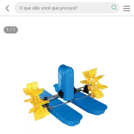
1
/
1