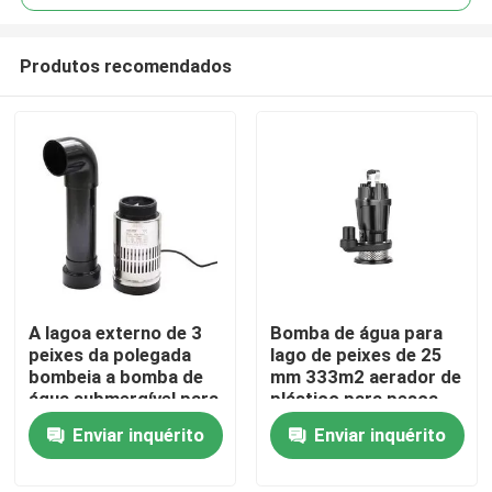
Produtos recomendados
A lagoa externo de 3
Bomba de água para
Casa
peixes da polegada
lago de peixes de 25
bombeia a bomba de
mm 333m2 aerador de
água submergível para
plástico para pesca
Produtos
a lagoa
saudável Aeradores de
Enviar inquérito
Enviar inquérito
lago
Vídeos