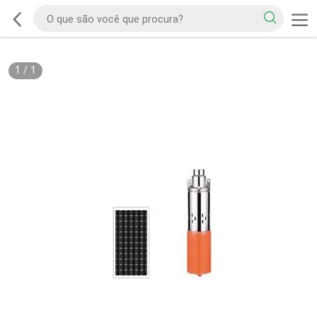
1
/
1