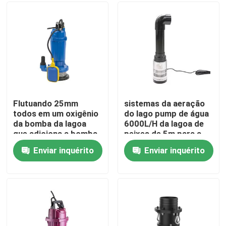
Sobre nós
Excursão da fábrica
Controle da qualidade
Flutuando 25mm
sistemas da aeração
todos em um oxigênio
do lago pump de água
da bomba da lagoa
6000L/H da lagoa de
Contacte-nos
que adiciona a bomba
peixes de 5m para a
solar do oxigênio da
circulação do
Enviar inquérito
Enviar inquérito
lagoa da bomba 5m
oxigenação
Peça umas citações
Gaseificador da roda de pá da lagoa
Gaseificador da roda de pá da cultura aquática