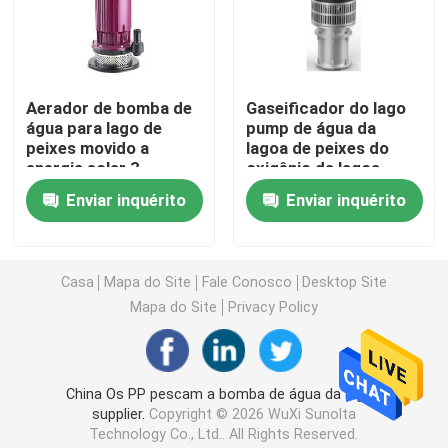
Gaseificador solar da roda de pá
Aerador de bomba de
Gaseificador do lago
Gaseificador da lagoa da roda de água
água para lago de
pump de água da
peixes movido a
lagoa de peixes do
energia solar 3
oxigênio da lagoa
Gaseificador da piscicultura
polegadas 5 m cabeça
automático para a
Enviar inquérito
Enviar inquérito
2,2 kg
piscicultura
Gaseificador de superfície de flutuação
Casa
Mapa do Site
Fale Conosco
Desktop Site
Gaseificador do impulsor
Mapa do Site
Privacy Policy
Bomba de água da lagoa de peixes
China Os PP pescam a bomba de água da lagoa
supplier.
Copyright © 2026 WuXi Sunolta
Aerador de superfície movido a energia solar
Technology Co., Ltd.. All Rights Reserved.