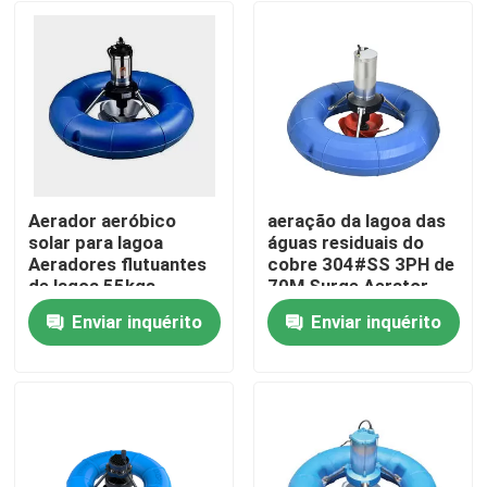
Aerador aeróbico
aeração da lagoa das
solar para lagoa
águas residuais do
Aeradores flutuantes
cobre 304#SS 3PH de
de lagoa 55kgs
70M Surge Aerator
1,35kg/h
Host
Enviar inquérito
Enviar inquérito
Casa
Produtos
Vídeos