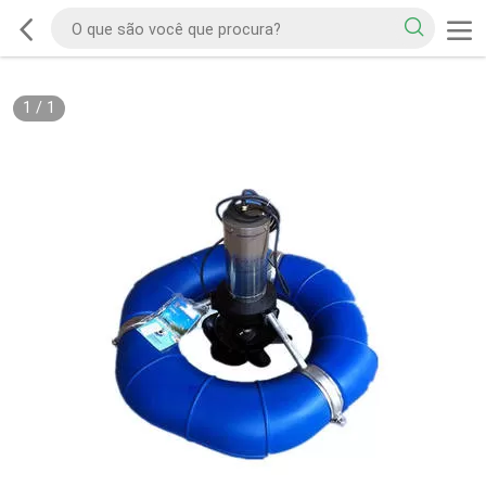
1
/
1